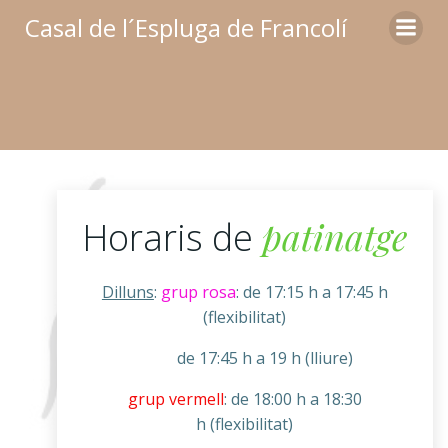
Skip
Casal de l´Espluga de Francolí
to
content
patinatge
Horaris de
Dilluns
:
grup rosa
: de 17:15 h a 17:45 h
(flexibilitat)
de 17:45 h a 19 h (lliure)
grup vermell
: de 18:00 h a 18:30
h
(flexibilitat)