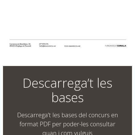
Descarrega’t les
bases
Descarrega’t les bases del concurs en
format PDF per poder-les consultar
quan i com vulguis