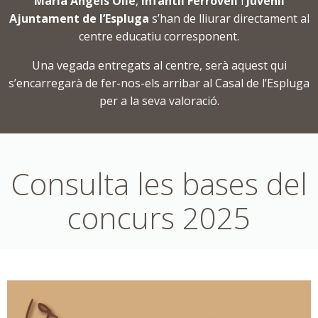
Maria Àngels Ollé
,
Infantil Ferrovell
i
Juvenil
Ajuntament de l’Espluga
s’han de lliurar directament al
centre educatiu corresponent.
Una vegada entregats al centre, serà aquest qui
s’encarregarà de fer-nos-els arribar al Casal de l’Espluga
per a la seva valoració.
Consulta les bases del
concurs 2025