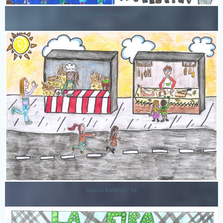
Ibtissam Lakehal. 5è
Blanca Baldrich. 5è