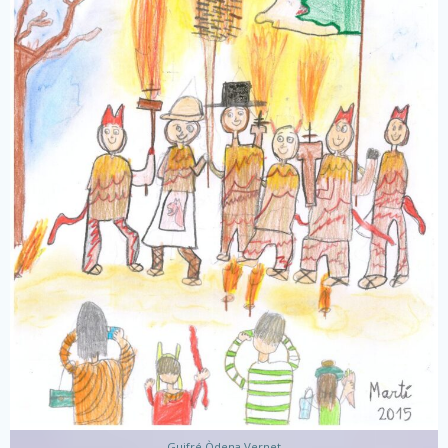
Guifré Òdena Vernet