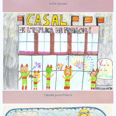
Sofia Kyivska
Clàudia poca Pifarré